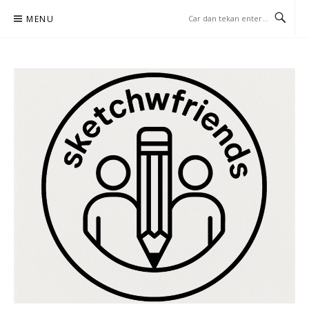
Lompat
MENU
ke
konten