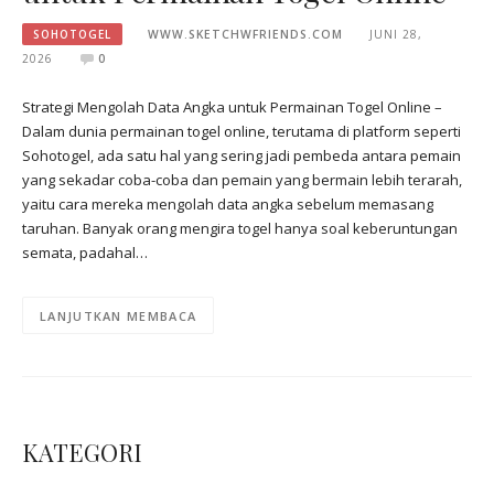
SOHOTOGEL
WWW.SKETCHWFRIENDS.COM
JUNI 28,
2026
0
Strategi Mengolah Data Angka untuk Permainan Togel Online –
Dalam dunia permainan togel online, terutama di platform seperti
Sohotogel, ada satu hal yang sering jadi pembeda antara pemain
yang sekadar coba-coba dan pemain yang bermain lebih terarah,
yaitu cara mereka mengolah data angka sebelum memasang
taruhan. Banyak orang mengira togel hanya soal keberuntungan
semata, padahal…
LANJUTKAN MEMBACA
KATEGORI